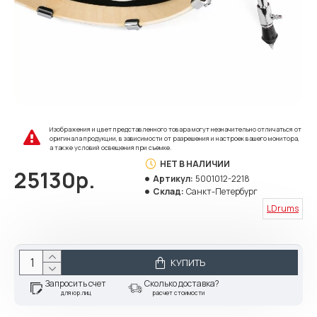
Изображения и цвет представленного товара могут незначительно отличаться от
оригинала продукции, в зависимости от разрешения и настроек вашего монитора,
а также условий освещения при съемке.
НЕТ В НАЛИЧИИ
25130р.
Артикул:
5001012-2218
Склад:
Санкт-Петербург
LDrums
КУПИТЬ
Запросить счет
Сколько доставка?
для юр.лиц
расчет стоимости