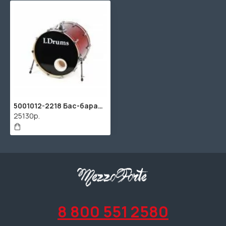
5001012-2218 Бас-барабан 22" x 18", красный, LDrums
25130р.
8 800 551 2580