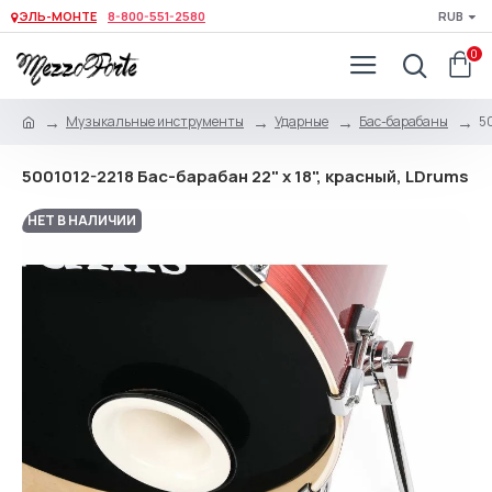
ЭЛЬ-МОНТЕ
8-800-551-2580
RUB
0
Музыкальные инструменты
Ударные
Бас-барабаны
50
5001012-2218 Бас-барабан 22" x 18", красный, LDrums
НЕТ В НАЛИЧИИ