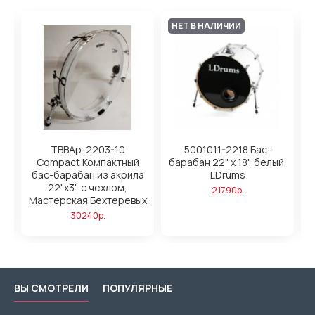
НЕТ В НАЛИЧИИ
ED
TBBAp-2203-10
5001011-2218 Бас-
Compact Компактный
барабан 22" x 18", белый,
б
бас-барабан из акрила
LDrums
й
22"х3", с чехлом,
21790р.
Мастерская Бехтеревых
30240р.
ВЫ СМОТРЕЛИ
ПОПУЛЯРНЫЕ