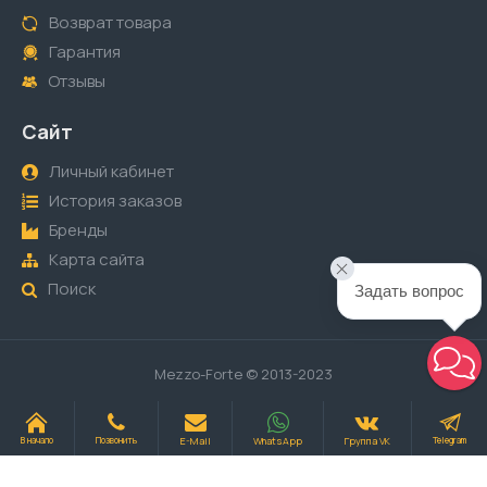
Возврат товара
Гарантия
Отзывы
Сайт
Личный кабинет
История заказов
Бренды
Карта сайта
Поиск
Задать вопрос
Mezzo-Forte © 2013-2023
E-Mail
WhatsApp
Группа VK
В начало
Позвонить
Telegram