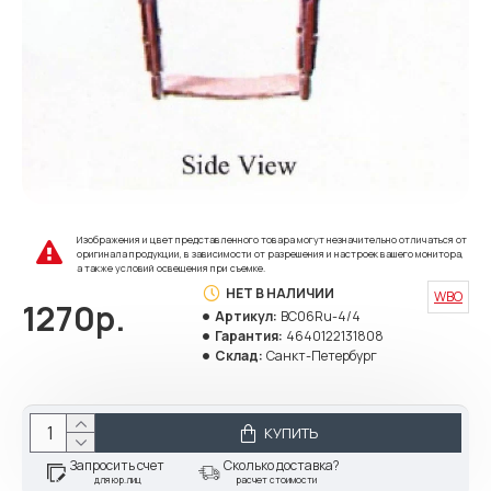
Изображения и цвет представленного товара могут незначительно отличаться от
оригинала продукции, в зависимости от разрешения и настроек вашего монитора,
а также условий освещения при съемке.
НЕТ В НАЛИЧИИ
WBO
1270р.
Артикул:
BC06Ru-4/4
Гарантия:
4640122131808
Склад:
Санкт-Петербург
КУПИТЬ
Запросить счет
Сколько доставка?
для юр.лиц
расчет стоимости