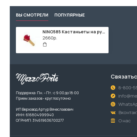
ВЫ СМОТРЕЛИ
ПОПУЛЯРНЫЕ
NINO585 Кастаньеты на ручке, Nino Percussion
2660р.
Связатьс
8-800-5
Поддержка: Пн. – Пт.: с 9:00 до 18:00
info@me
Прием заказов - круглосуточно
WhatsA
ИП Верховод Артур Вячеславович
Вконтак
ИНН: 616804999940
О нас
ОГРНИП: 314619636700277