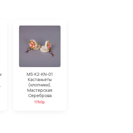
ы
MS-K2-KN-01
Кастаньеты
,
(хлопчики),
Мастерская
Сереброва
1760р.