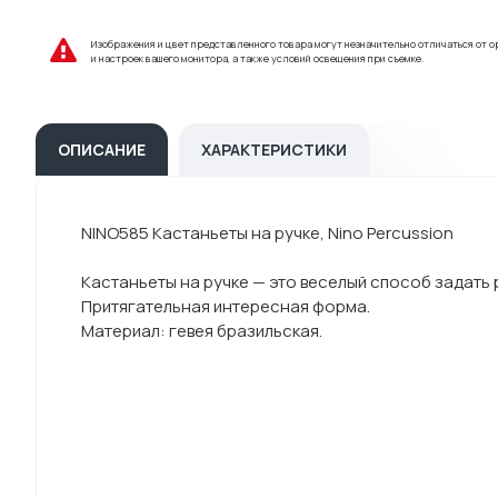
Изображения и цвет представленного товара могут незначительно отличаться от о
и настроек вашего монитора, а также условий освещения при съемке.
ОПИСАНИЕ
ХАРАКТЕРИСТИКИ
NINO585 Кастаньеты на ручке, Nino Percussion
Кастаньеты на ручке — это веселый способ задать 
Притягательная интересная форма.
Материал: гевея бразильская.