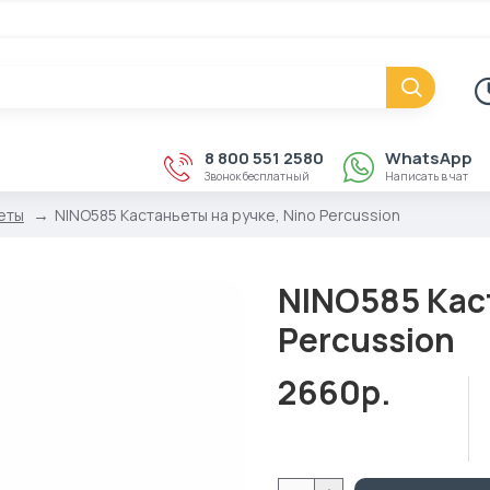
8 800 551 2580
WhatsApp
Звонок бесплатный
Написать в чат
еты
NINO585 Кастаньеты на ручке, Nino Percussion
NINO585 Каст
Percussion
2660р.