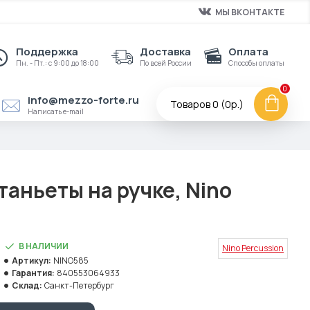
МЫ ВКОНТАКТЕ
Поддержка
Доставка
Оплата
Пн. - Пт.: с 9:00 до 18:00
По всей России
Способы оплаты
0
info@mezzo-forte.ru
Товаров 0 (0р.)
Написать e-mail
аньеты на ручке, Nino
В НАЛИЧИИ
Nino Percussion
Артикул:
NINO585
Гарантия:
840553064933
Склад:
Санкт-Петербург