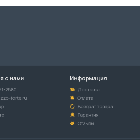
я с нами
Информация
51-2580
Доставка
zzo-forte.ru
Оплата
pp
Возврат товара
те
Гарантия
Отзывы