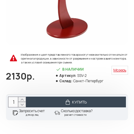
Изображения и цвет представленного товара могут незначительно отличаться от
оригинала продукции, в зависимости от разрешения и настроек вашего монитора,
а также условий освещения при съемке.
В НАЛИЧИИ
Мозеръ
2130р.
Артикул:
SSV-2
Склад:
Санкт-Петербург
КУПИТЬ
Запросить счет
Сколько доставка?
для юр.лиц
расчет стоимости