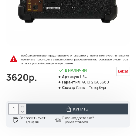
Изображения и цвет представленного товара могут незначительно отличаться от
оригинала продукции, в зависимости от разрешения и настроек вашего монитора,
а также условий освещения при съемке.
В НАЛИЧИИ
Belcat
3620р.
Артикул:
I-5U
Гарантия:
4610121665680
Склад:
Санкт-Петербург
КУПИТЬ
Запросить счет
Сколько доставка?
для юр.лиц
расчет стоимости