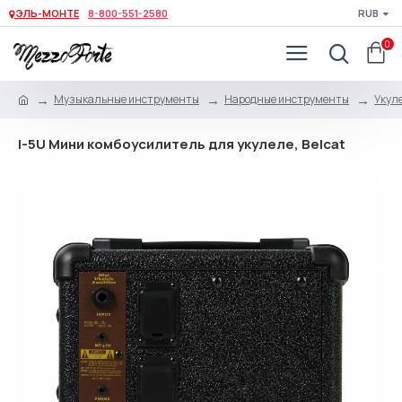
ЭЛЬ-МОНТЕ
8-800-551-2580
RUB
0
Музыкальные инструменты
Народные инструменты
Укуле
I-5U Мини комбоусилитель для укулеле, Belcat