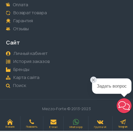
Оплата
Возврат товара
Гарантия
Отзывы
Сайт
Личный кабинет
История заказов
Бренды
Карта сайта
Поиск
Задать вопрос
Mezzo-Forte © 2013-2023
E-Mail
WhatsApp
Группа VK
В начало
Позвонить
Telegram