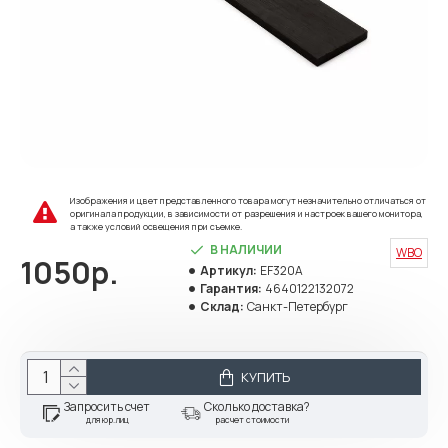
Изображения и цвет представленного товара могут незначительно отличаться от
оригинала продукции, в зависимости от разрешения и настроек вашего монитора,
а также условий освещения при съемке.
В НАЛИЧИИ
WBO
1050р.
Артикул:
EF320A
Гарантия:
4640122132072
Склад:
Санкт-Петербург
КУПИТЬ
Запросить счет
Сколько доставка?
для юр.лиц
расчет стоимости