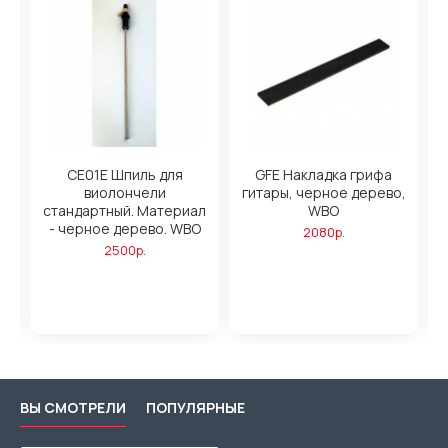
CE01E Шпиль для
GFE Накладка грифа
а,
виолончели
гитары, черное дерево,
а
стандартный. Материал
WBO
- черное дерево. WBO
2080р.
р.
2500р.
М
ВЫ СМОТРЕЛИ
ПОПУЛЯРНЫЕ