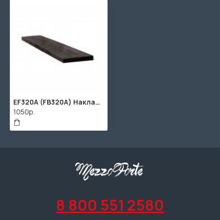
EF320A (FB320A) Накладка грифа для домры, черное дерево, 325х(44-50)х7мм, WBO
1050р.
8 800 551 2580