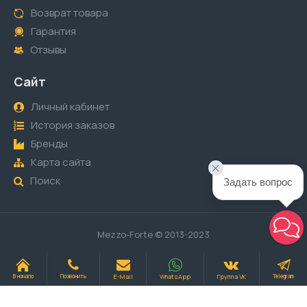
Возврат товара
Гарантия
Отзывы
Сайт
Личный кабинет
История заказов
Бренды
Карта сайта
Поиск
Задать вопрос
Mezzo-Forte © 2013-2023
E-Mail
WhatsApp
Группа VK
В начало
Позвонить
Telegram