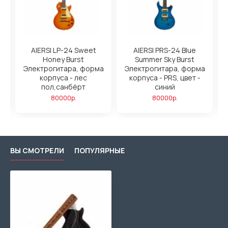
y
AIERSI LP-24 Sweet
AIERSI PRS-24 Blue
а
Honey Burst
Summer Sky Burst
Электрогитара, форма
Электрогитара, форма
корпуса - лес
корпуса - PRS, цвет -
пол,санбёрт
синий
80000р.
80000р.
ВЫ СМОТРЕЛИ
ПОПУЛЯРНЫЕ