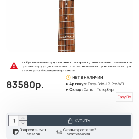
Изображения и цвет представленного товара могут незначительно отличаться от
оригинала продукции, в зависимости от разрешения и настроек вашего монитора,
а также условий освещения при съемке.
НЕТ В НАЛИЧИИ
83580р.
Артикул:
Easy-Fold-LP-Pro-WB
Склад:
Санкт-Петербург
Easy Fix
КУПИТЬ
Запросить счет
Сколько доставка?
для юр.лиц
расчет стоимости