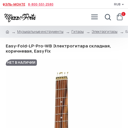
ЭЛЬ-МОНТЕ
8-800-551-2580
RUB
0
Музыкальные инструменты
Гитары
Электрогитары
E
Easy-Fold-LP-Pro-WB Электрогитара складная,
коричневая, Easy Fix
НЕТ В НАЛИЧИИ