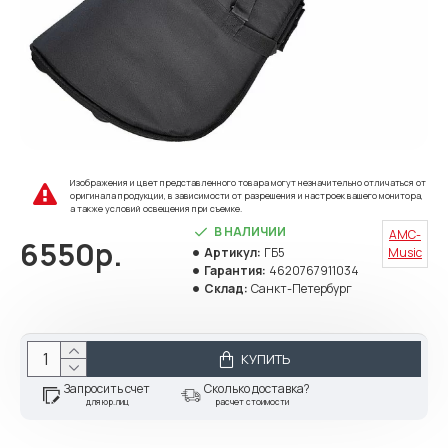
Изображения и цвет представленного товара могут незначительно отличаться от
оригинала продукции, в зависимости от разрешения и настроек вашего монитора,
а также условий освещения при съемке.
В НАЛИЧИИ
AMC-
6550р.
Артикул:
ГБ5
Music
Гарантия:
4620767911034
Склад:
Санкт-Петербург
КУПИТЬ
Запросить счет
Сколько доставка?
для юр.лиц
расчет стоимости