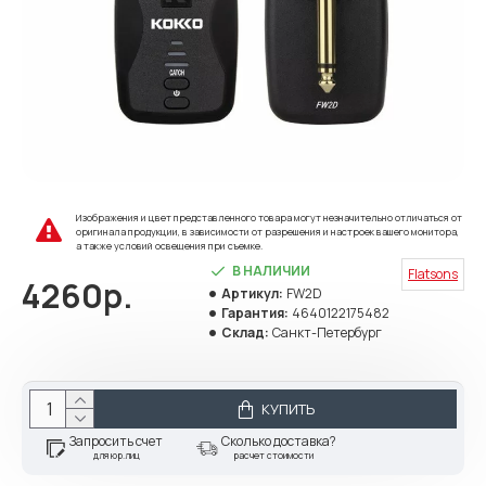
Изображения и цвет представленного товара могут незначительно отличаться от
оригинала продукции, в зависимости от разрешения и настроек вашего монитора,
а также условий освещения при съемке.
В НАЛИЧИИ
Flatsons
4260р.
Артикул:
FW2D
Гарантия:
4640122175482
Склад:
Санкт-Петербург
КУПИТЬ
Запросить счет
Сколько доставка?
для юр.лиц
расчет стоимости