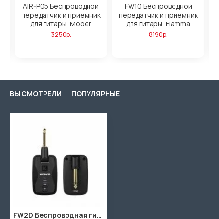
AIR-P05 Беспроводной
FW10 Беспроводной
ый
передатчик и приемник
передатчик и приемник
г
-
для гитары, Mooer
для гитары, Flamma
3250р.
8190р.
ВЫ СМОТРЕЛИ
ПОПУЛЯРНЫЕ
FW2D Беспроводная гитарная радиосистема, Flatsons