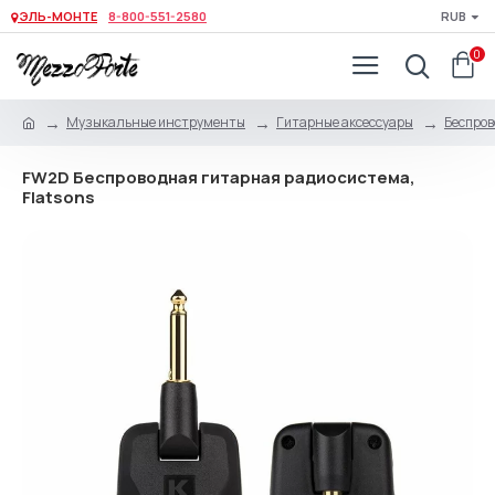
ЭЛЬ-МОНТЕ
8-800-551-2580
RUB
0
Музыкальные инструменты
Гитарные аксессуары
Беспров
FW2D Беспроводная гитарная радиосистема,
Flatsons