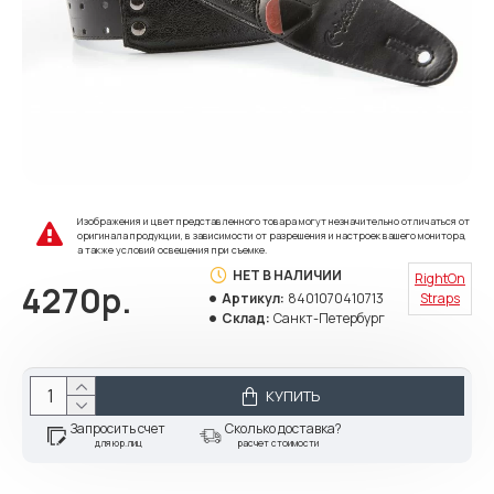
Изображения и цвет представленного товара могут незначительно отличаться от
оригинала продукции, в зависимости от разрешения и настроек вашего монитора,
а также условий освещения при съемке.
НЕТ В НАЛИЧИИ
RightOn
4270р.
Артикул:
8401070410713
Straps
Склад:
Санкт-Петербург
КУПИТЬ
Запросить счет
Сколько доставка?
для юр.лиц
расчет стоимости