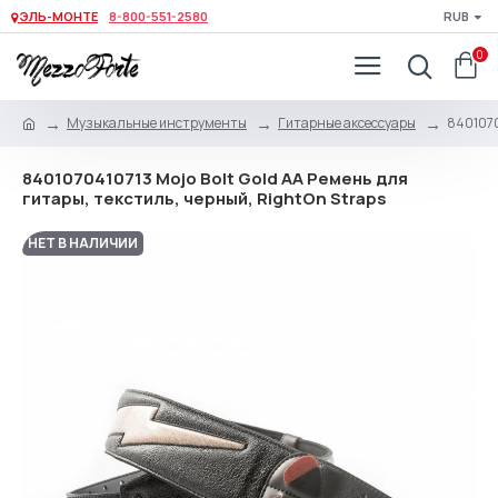
ЭЛЬ-МОНТЕ
8-800-551-2580
RUB
0
Музыкальные инструменты
Гитарные аксессуары
8401070
8401070410713 Mojo Bolt Gold AA Ремень для
гитары, текстиль, черный, RightOn Straps
НЕТ В НАЛИЧИИ