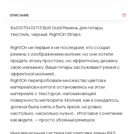
ОПИСАНИЕ
8401070410713 Bolt Gold Ремень для гитары,
текстиль, черный, RightOn Straps
RightOn не первые и не последние, кто создал
ремень с изображением молнии, но они хотели
придать этому простому, но эффектному дизайну
свою изюминку. Ваши гитары заслуживают ремня с
эффектной молнией...
RightOn перепробовали множество цветов и
материалов и в итоге остановились на этом
материале с текстурой, напоминающей
поверхность метеорита. Молния, как и ожидалось,
должна была сиять и быть яркой, но ровно
настолько, насколько нужно... Итоговое сочетание,
как видите, — просто убойный ремешок.
Инновационная система регулировки длины RAS