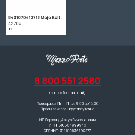
8401070410713 Mojo Bolt Gold AA Ремень для гитары, текстиль, черный, RightOn Straps
4270р.
8 800 551 2580
(звонок бесплатный)
Поддержка: Пн. – Пт.: с 9:00 до 18:00
Прием заказов - круглосуточно
ИП Верховод Артур Вячеславович
ИНН: 616804999940
ОГРНИП: 314619636700277