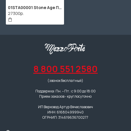
01STA00001 Stone Age Педаль эффектов, Thermion
27300р.
8 800 551 2580
(звонок бесплатный)
Поддержка: Пн. – Пт.: с 9:00 до 18:00
Прием заказов - круглосуточно
ИП Верховод Артур Вячеславович
ИНН: 616804999940
ОГРНИП: 314619636700277