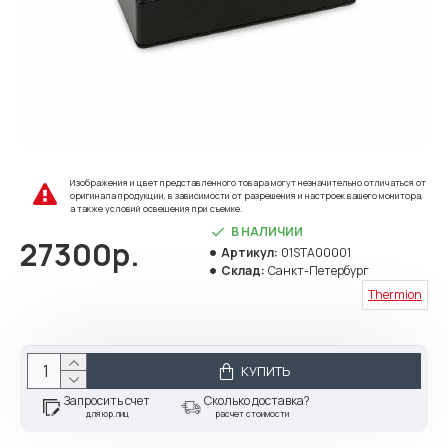
Изображения и цвет представленного товара могут незначительно отличаться от
оригинала продукции, в зависимости от разрешения и настроек вашего монитора,
а также условий освещения при съемке.
В НАЛИЧИИ
27300р.
Артикул:
01STA00001
Склад:
Санкт-Петербург
Thermion
КУПИТЬ
Запросить счет
Сколько доставка?
для юр.лиц
расчет стоимости