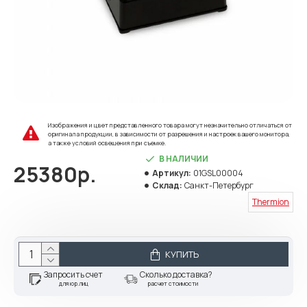
Изображения и цвет представленного товара могут незначительно отличаться от
оригинала продукции, в зависимости от разрешения и настроек вашего монитора,
а также условий освещения при съемке.
В НАЛИЧИИ
25380р.
Артикул:
01GSL00004
Склад:
Санкт-Петербург
Thermion
КУПИТЬ
Запросить счет
Сколько доставка?
для юр.лиц
расчет стоимости