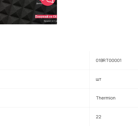
01BRT00001
шт
Thermion
22