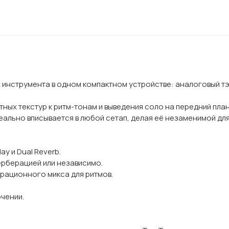
 инструмента в одном компактном устройстве: аналоговый т
тных текстур к ритм-тонам и выведения соло на передний пл
еально вписывается в любой сетап, делая её незаменимой для
ay и Dual Reverb.
ерберацией или независимо.
рационного микса для ритмов.
ючении.