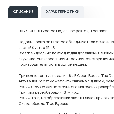
ОПИСАНИЕ
ХАРАКТЕРИСТИКИ
01BRT00001 Breathe Педаль эффектов, Thermion
Педаль Thermion Breathe объединяет три основных
чистый бустер 15 дБ.
Breathe идеально подходит для добавления эмбиен
звучание. Универсальная и прочная конструкция ид
производительности в одной педали.
Три полноценные педали: 18 дБ Clean Boost, Tap Del
Активация Boost может быть связана с дилеем, рев
Режим Stay On для постоянного включения ревербе
Три типа реверберации: S, M и XL.
Режим Tails, не обрезающий хвосты дилея при откл
Схема обхода True Bypass.