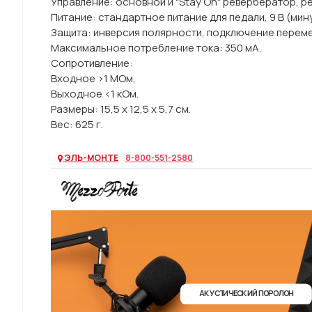
Управление: основной и "Stay On" ревербератор, 
Питание: стандартное питание для педали, 9 В (мину
Защита: инверсия полярности, подключение перем
Максимальное потребление тока: 350 мА.
Сопротивление:
Входное >1 МОм,
Выходное <1 кОм.
Размеры: 15,5 x 12,5 x 5,7 см.
Вес: 625 г.