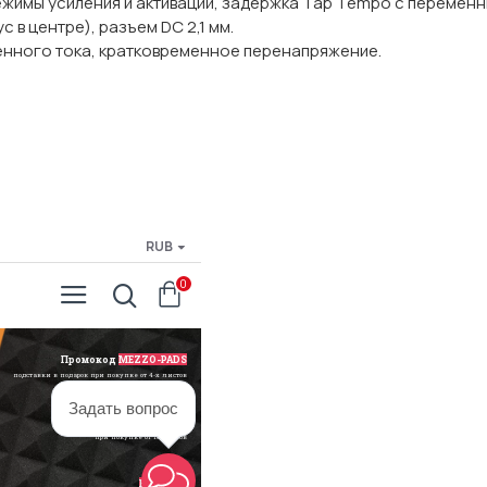
режимы усиления и активации, задержка Tap Tempo с перемен
с в центре), разъем DC 2,1 мм.
енного тока, кратковременное перенапряжение.