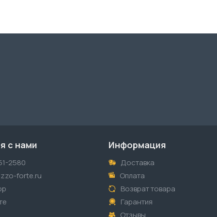
я с нами
Информация
51-2580
Доставка
zzo-forte.ru
Оплата
pp
Возврат товара
те
Гарантия
Отзывы