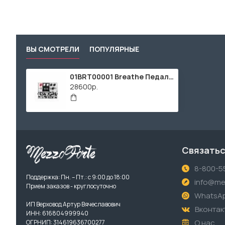
ВЫ СМОТРЕЛИ
ПОПУЛЯРНЫЕ
01BRT00001 Breathe Педаль эффектов, Thermion
28600р.
Связатьс
8-800-5
Поддержка: Пн. – Пт.: с 9:00 до 18:00
info@me
Прием заказов - круглосуточно
WhatsA
ИП Верховод Артур Вячеславович
Вконтак
ИНН: 616804999940
О нас
ОГРНИП: 314619636700277