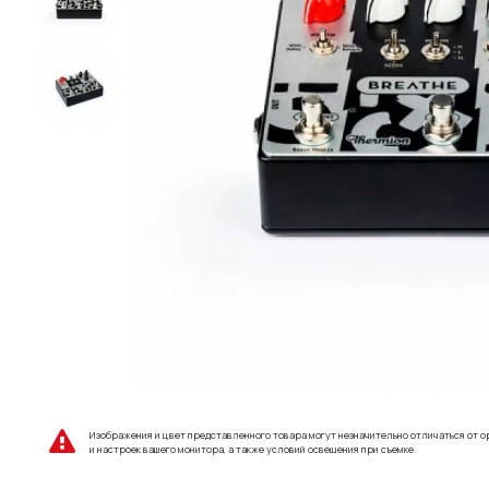
Изображения и цвет представленного товара могут незначительно отличаться от о
и настроек вашего монитора, а также условий освещения при съемке.