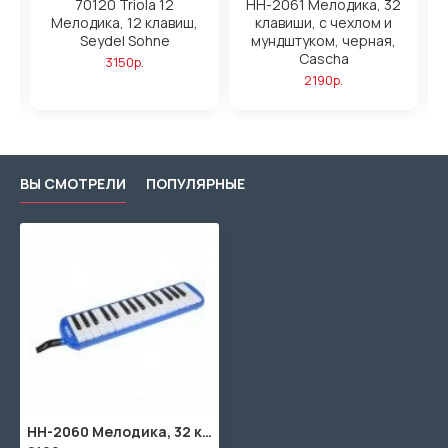
а,
70120 Triola 12
HH-2061 Мелодика, 32
Мелодика, 12 клавиш,
клавиши, с чехлом и
Seydel Sohne
мундштуком, черная,
Cascha
3150р.
2190р.
ВЫ СМОТРЕЛИ
ПОПУЛЯРНЫЕ
HH-2060 Мелодика, 32 клавиши, с чехлом и мундштуком, голубая, Cascha