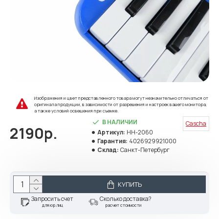
Изображения и цвет представленного товара могут незначительно отличаться от
оригинала продукции, в зависимости от разрешения и настроек вашего монитора,
а также условий освещения при съемке.
В НАЛИЧИИ
Cascha
2190р.
Артикул:
HH-2060
Гарантия:
4026929921000
Склад:
Санкт-Петербург
КУПИТЬ
Запросить счет
Сколько доставка?
для юр.лиц
расчет стоимости