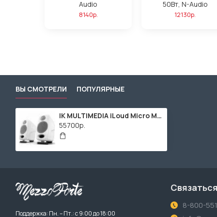
Audio
50Вт, N-Audio
8140р.
12130р.
ВЫ СМОТРЕЛИ
ПОПУЛЯРНЫЕ
IK MULTIMEDIA iLoud Micro Monitor - White компактные настольные активные громкоговорители (пара), 50 Вт, встроенный DSP, Bluetoo
55700р.
Связаться
8-800-55
Поддержка: Пн. – Пт.: с 9:00 до 18:00