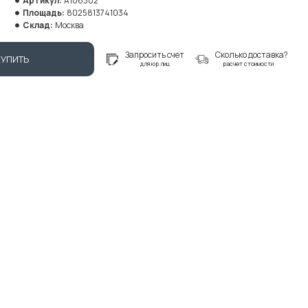
Артикул:
A106302
Площадь:
8025813741034
Склад:
Москва
Запросить счет
Сколько доставка?
КУПИТЬ
для юр.лиц
расчет стоимости