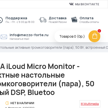
МЫ ВКОНТАКТЕ
Поддержка
Доставка
Оплата
Пн. - Пт.: с 9:00 до 18:00
По всей России
Способы оплаты
0
info@mezzo-forte.ru
Товаров 0 (0р.)
Написать e-mail
астольные активные громкоговорители (пара), 50 Вт, встроенный D
A iLoud Micro Monitor -
ктные настольные
омкоговорители (пара), 50
ый DSP, Bluetoo
НЕТ В НАЛИЧИИ
IK Multimedia