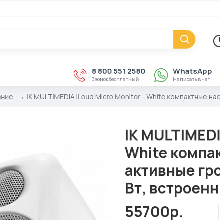
8 800 551 2580
WhatsApp
Звонок бесплатный
Написать в чат
ание
IK MULTIMEDIA iLoud Micro Monitor - White компактные н
IK MULTIMEDI
White компа
активные гр
Вт, встроенн
55700р.