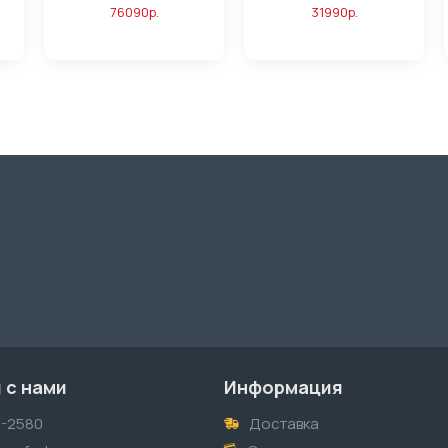
76090р.
31990р.
 с нами
Информация
1-2580
Доставка