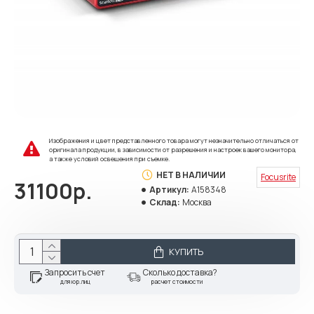
Изображения и цвет представленного товара могут незначительно отличаться от
оригинала продукции, в зависимости от разрешения и настроек вашего монитора,
а также условий освещения при съемке.
НЕТ В НАЛИЧИИ
Focusrite
31100р.
Артикул:
A158348
Склад:
Москва
КУПИТЬ
Запросить счет
Сколько доставка?
для юр.лиц
расчет стоимости