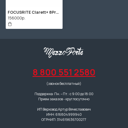
FOCUSRITE Clarett+ 8Pre интерфейс, 18 входов/20 выходов
156000р.
8 800 551 2580
(звонок бесплатный)
Поддержка: Пн. – Пт.: с 9:00 до 18:00
Прием заказов - круглосуточно
ИП Верховод Артур Вячеславович
ИНН: 616804999940
ОГРНИП: 314619636700277