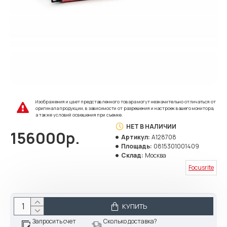
Изображения и цвет представленного товара могут незначительно отличаться от
оригинала продукции, в зависимости от разрешения и настроек вашего монитора,
а также условий освещения при съемке.
НЕТ В НАЛИЧИИ
156000р.
Артикул:
A128708
Площадь:
0815301001409
Склад:
Москва
Focusrite
КУПИТЬ
Запросить счет
Сколько доставка?