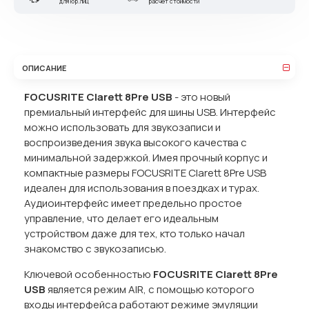
для юр.лиц
расчет стоимости
ОПИСАНИЕ
FOCUSRITE
Clarett 8
Pre
USB
- это новый
премиальный интерфейс для шины USB. Интерфейс
можно использовать для звукозаписи и
воспроизведения звука высокого качества с
минимальной задержкой. Имея прочный корпус и
компактные размеры FOCUSRITE Clarett 8Pre USB
идеален для использования в поездках и турах.
Аудиоинтерфейс имеет предельно простое
управление, что делает его идеальным
устройством даже для тех, кто только начал
знакомство с звукозаписью.
Ключевой особенностью
FOCUSRITE
Clarett 8
Pre
USB
является режим AIR, с помощью которого
входы интерфейса работают режиме эмуляции