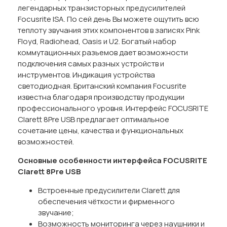
легендарных транзисторных предусилителей
Focusrite ISA. По сей день Вы можете ощутить всю
теплоту звучания этих компонентов в записях Pink
Floyd, Radiohead, Oasis и U2. Богатый набор
коммутационных разьемов дает возможности
подключения самых разных устройств и
инструментов. Индикация устройства
светодиодная. Британский компания Focusrite
известна благодаря производству продукции
профессионального уровня. Интерфейс FOCUSRITE
Clarett 8Pre USB предлагает оптимальное
сочетание цены, качества и функциональных
возможностей.
Основные особенности интерфейса
FOCUSRITE
Clarett 8
Pre
USB
Встроенные предусилители Clarett для
обеспечения чёткости и фирменного
звучание;
Возможность мониторинга через наушники и