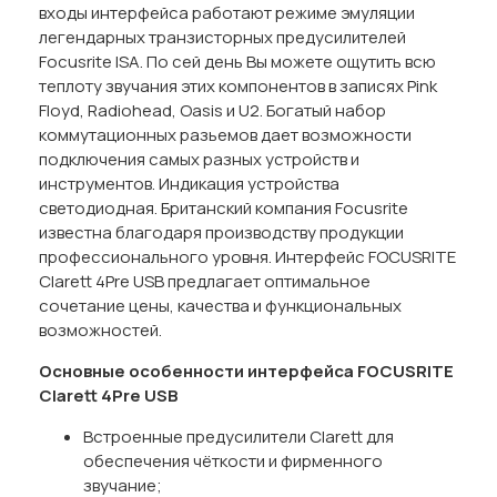
входы интерфейса работают режиме эмуляции
легендарных транзисторных предусилителей
Focusrite ISA. По сей день Вы можете ощутить всю
теплоту звучания этих компонентов в записях Pink
Floyd, Radiohead, Oasis и U2. Богатый набор
коммутационных разьемов дает возможности
подключения самых разных устройств и
инструментов. Индикация устройства
светодиодная. Британский компания Focusrite
известна благодаря производству продукции
профессионального уровня. Интерфейс FOCUSRITE
Clarett 4Pre USB предлагает оптимальное
сочетание цены, качества и функциональных
возможностей.
Основные особенности интерфейса
FOCUSRITE
Clarett 4
Pre
USB
Встроенные предусилители Clarett для
обеспечения чёткости и фирменного
звучание;