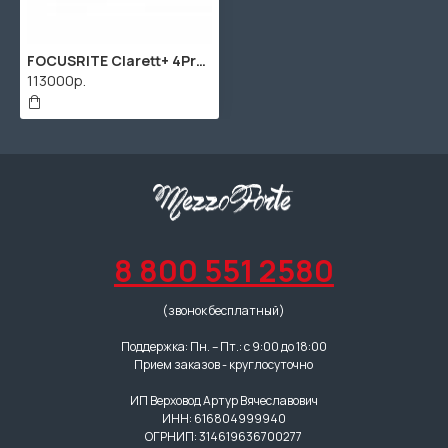
FOCUSRITE Clarett+ 4Pre интерфейс, 18 входов/8 выходов
113000р.
8 800 551 2580
(звонок бесплатный)
Поддержка: Пн. – Пт.: с 9:00 до 18:00
Прием заказов - круглосуточно
ИП Верховод Артур Вячеславович
ИНН: 616804999940
ОГРНИП: 314619636700277