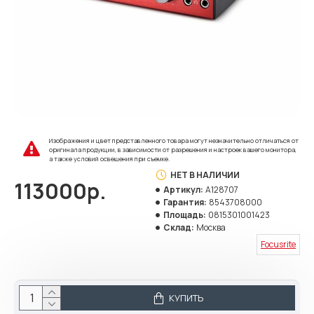
Изображения и цвет представленного товара могут незначительно отличаться от
оригинала продукции, в зависимости от разрешения и настроек вашего монитора,
а также условий освещения при съемке.
НЕТ В НАЛИЧИИ
113000р.
Артикул:
A128707
Гарантия:
8543708000
Площадь:
0815301001423
Склад:
Москва
Focusrite
КУПИТЬ