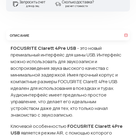
Запросить счет
Сколько доставка?
для юр.лиц
расчет стоимости
ОПИСАНИЕ
FOCUSRITE
Clarett 4
Pre
USB
- это новый
премиальный интерфейс для шины USB. Интерфейс
можно использовать для звукозаписи и
воспроизведения звука высокого качества с
минимальной задержкой. Имея прочный корпус и
компактные размеры FOCUSRITE Clarett 4Pre USB
идеален для использования в поездках и турах.
Аудиоинтерфейс имеет предельно простое
управление, что делает его идеальным
устройством даже для тех, кто только начал
знакомство с звукозаписью.
Ключевой особенностью
FOCUSRITE
Clarett 4
Pre
USB
является режим AIR, с помощью которого