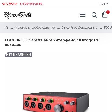
ПОМОНА
8-800-551-2580
RUB
0
Музыкальное оборудование
Студийное оборудование
FOCUS
FOCUSRITE Clarett+ 4Pre интерфейс, 18 входов/8
выходов
НЕТ В НАЛИЧИИ