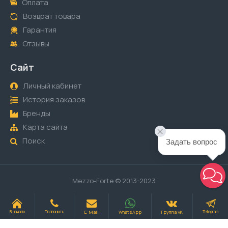
Оплата
Возврат товара
Гарантия
Отзывы
Сайт
Личный кабинет
История заказов
Бренды
Карта сайта
Поиск
Задать вопрос
Mezzo-Forte © 2013-2023
E-Mail
WhatsApp
Группа VK
В начало
Позвонить
Telegram