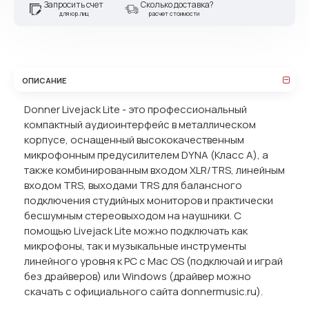
Запросить счет
Сколько доставка?
для юр.лиц
расчет стоимости
ОПИСАНИЕ
Donner Livejack Lite - это профессиональный
компактный аудиоинтерфейс в металлическом
корпусе, оснащенный высококачественным
микрофонным предусилителем DYNA (Класс A), а
также комбинированным входом XLR/TRS, линейным
входом TRS, выходами TRS для балансного
подключения студийных мониторов и практически
бесшумным стереовыходом на наушники. С
помощью Livejack Lite можно подключать как
микрофоны, так и музыкальные инструменты
линейного уровня к PC с Mac OS (подключай и играй
без драйверов) или Windows (драйвер можно
скачать с официального сайта donnermusic.ru).