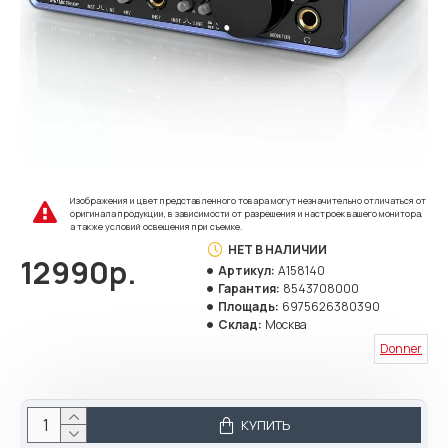
Изображения и цвет представленного товара могут незначительно отличаться от
оригинала продукции, в зависимости от разрешения и настроек вашего монитора,
а также условий освещения при съемке.
НЕТ В НАЛИЧИИ
12990р.
Артикул:
A158140
Гарантия:
8543708000
Площадь:
6975626380390
Склад:
Москва
Donner
КУПИТЬ