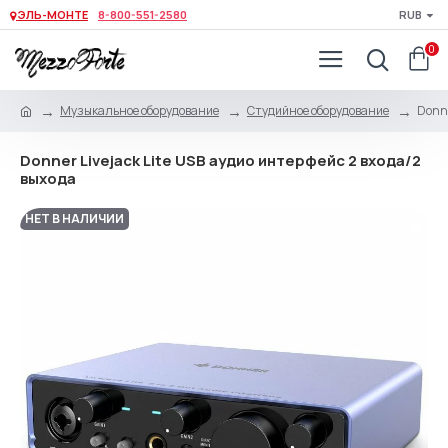
ЭЛЬ-МОНТЕ
8-800-551-2580
RUB
0
Музыкальное оборудование
Студийное оборудование
Donne
Donner Livejack Lite USB аудио интерфейс 2 входа/2
выхода
НЕТ В НАЛИЧИИ