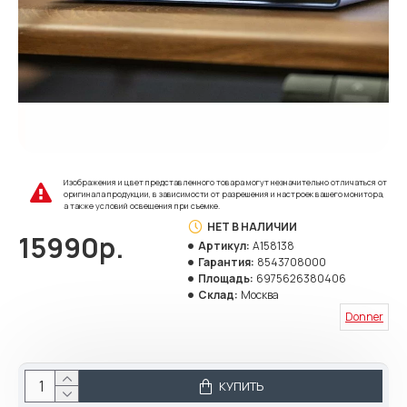
Изображения и цвет представленного товара могут незначительно отличаться от
оригинала продукции, в зависимости от разрешения и настроек вашего монитора,
а также условий освещения при съемке.
НЕТ В НАЛИЧИИ
15990р.
Артикул:
A158138
Гарантия:
8543708000
Площадь:
6975626380406
Склад:
Москва
Donner
КУПИТЬ