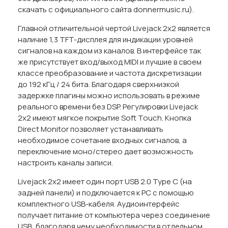
скачать с официального сайта donnermusic.ru).
Главной отличительной чертой Livejack 2x2 является
наличие 1,3 TFT-дисплея для индикации уровней
сигналов на каждом из каналов. В интерфейсе так
же присутствует вход/выход MIDI и лучшие в своем
классе преобразование и частота дискретизации
до 192 кГц / 24 бита. Благодаря сверхнизкой
задержке плагины можно использовать в режиме
реального времени без DSP. Регулировки Livejack
2x2 имеют мягкое покрытие Soft Touch. Кнопка
Direct Monitor позволяет устанавливать
необходимое сочетание входных сигналов, а
переключение моно/стерео дает возможность
настроить каналы записи.
Livejack 2x2 имеет один порт USB 2.0 Type C (на
задней панели) и подключается к PC с помощью
комплектного USB-кабеля. Аудиоинтерфейс
получает питание от компьютера через соединение
USB, благодаря чему необходимости в отдельном