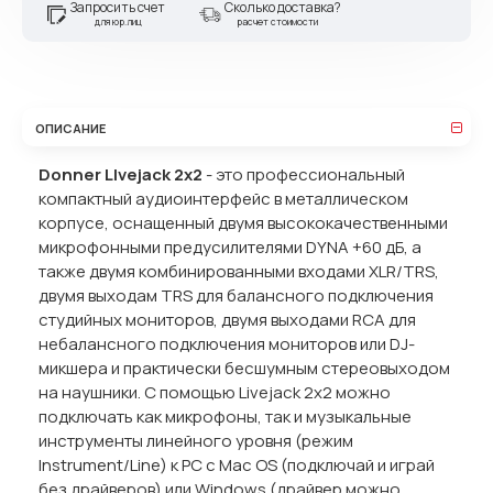
Запросить счет
Сколько доставка?
для юр.лиц
расчет стоимости
ОПИСАНИЕ
Donner LIvejack 2x2
- это профессиональный
компактный аудиоинтерфейс в металлическом
корпусе, оснащенный двумя высококачественными
микрофонными предусилителями DYNA +60 дБ, а
также двумя комбинированными входами XLR/TRS,
двумя выходам TRS для балансного подключения
студийных мониторов, двумя выходами RСA для
небалансного подключения мониторов или DJ-
микшера и практически бесшумным стереовыходом
на наушники. С помощью Livejack 2x2 можно
подключать как микрофоны, так и музыкальные
инструменты линейного уровня (режим
Instrument/Line) к PC с Mac OS (подключай и играй
без драйверов) или Windows (драйвер можно