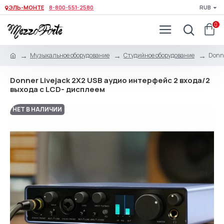
ЭЛЬ-МОНТЕ
8-800-551-2580
RUB
0
Музыкальное оборудование
Студийное оборудование
Donne
Donner Livejack 2X2 USB аудио интерфейс 2 входа/2
выхода с LCD- дисплеем
НЕТ В НАЛИЧИИ