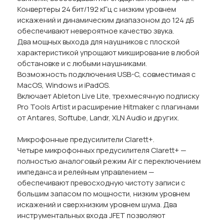
Конвертеры 24 бит/192 кГц с низким уровнем
искажений и динамическим диапазоном до 124 дБ
обеспечивают невероятное качество звука.
Два мощных выхода для наушников с плоской
характеристикой упрощают микширование в любой
обстановке и с любыми наушниками.
Возможность подключения USB-C, совместимая с
MacOS, Windows и iPadOS.
Включает Ableton Live Lite, трехмесячную подписку
Pro Tools Artist и расширение Hitmaker с плагинами
от Antares, Softube, Landr, XLN Audio и других.
Микрофонные предусилители Clarett+.
Четыре микрофонных предусилителя Clarett+ —
полностью аналоговый режим Air с переключением
импеданса и релейным управлением —
обеспечивают превосходную чистоту записи с
большим запасом по мощности, низким уровнем
искажений и сверхнизким уровнем шума. Два
инструментальных входа JFET позволяют