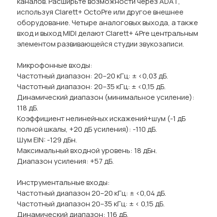
каналов. Расширьте возможности через ADAT,
используя Clarett+ OctoPre или другое внешнее
оборудование. Четыре аналоговых выхода, а также
вход и выход MIDI делают Clarett+ 4Pre центральным
элементом развивающейся студии звукозаписи.
Микрофонные входы:
Частотный диапазон: 20–20 кГц: ± <0,03 дБ.
Частотный диапазон: 20–35 кГц: ± <0,15 дБ.
Динамический диапазон (минимальное усиление):
118 дБ.
Коэффициент нелинейных искажений+шум (-1 дБ
полной шкалы, +20 дБ усиления): -110 дБ.
Шум EIN: -129 дБн.
Максимальный входной уровень: 18 дБн.
Диапазон усиления: +57 дБ.
Инструментальные входы:
Частотный диапазон 20–20 кГц: ± <0,04 дБ.
Частотный диапазон 20–35 кГц: ± < 0,15 дБ.
Динамический диапазон: 116 дБ.