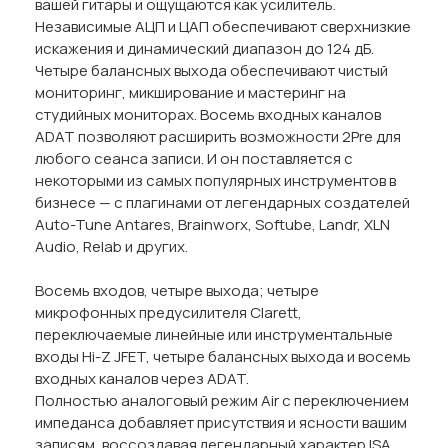
вашей гитары и ощущаются как усилитель.
Независимые АЦП и ЦАП обеспечивают сверхнизкие
искажения и динамический диапазон до 124 дБ.
Четыре балансных выхода обеспечивают чистый
мониторинг, микширование и мастеринг на
студийных мониторах. Восемь входных каналов
ADAT позволяют расширить возможности 2Pre для
любого сеанса записи. И он поставляется с
некоторыми из самых популярных инструментов в
бизнесе — с плагинами от легендарных создателей
Auto-Tune Antares, Brainworx, Softube, Landr, XLN
Audio, Relab и других.
Восемь входов, четыре выхода; четыре
микрофонных предусилителя Clarett,
переключаемые линейные или инструментальные
входы Hi-Z JFET, четыре балансных выхода и восемь
входных каналов через ADAT.
Полностью аналоговый режим Air с переключением
импеданса добавляет присутствия и ясности вашим
записям, воссоздавая легендарный характер ISA.