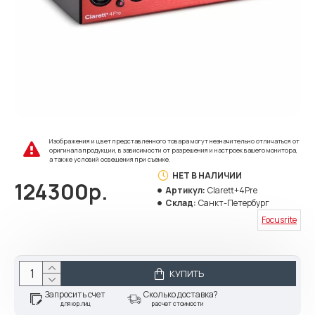
Изображения и цвет представленного товара могут незначительно отличаться от
оригинала продукции, в зависимости от разрешения и настроек вашего монитора,
а также условий освещения при съемке.
НЕТ В НАЛИЧИИ
124300р.
Артикул:
Clarett+4Pre
Склад:
Санкт-Петербург
Focusrite
КУПИТЬ
Запросить счет
Сколько доставка?
для юр.лиц
расчет стоимости