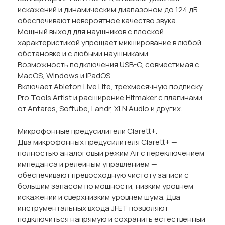
искажений и динамическим диапазоном до 124 дБ
обеспечивают невероятное качество звука.
Мощный выход для наушников с плоской
характеристикой упрощает микширование в любой
обстановке и с любыми наушниками.
Возможность подключения USB-C, совместимая с
MacOS, Windows и iPadOS.
Включает Ableton Live Lite, трехмесячную подписку
Pro Tools Artist и расширение Hitmaker с плагинами
от Antares, Softube, Landr, XLN Audio и других.
Микрофонные предусилители Clarett+.
Два микрофонных предусилителя Clarett+ —
полностью аналоговый режим Air с переключением
импеданса и релейным управлением —
обеспечивают превосходную чистоту записи с
большим запасом по мощности, низким уровнем
искажений и сверхнизким уровнем шума. Два
инструментальных входа JFET позволяют
подключиться напрямую и сохранить естественный