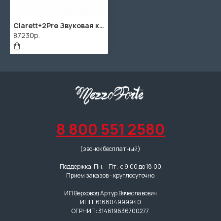
Clarett+2Pre Звуковая карта USB, 2 входа-4 выхода, 24 бит/192 кГц, Focusrite
87230р.
8 800 551 2580
(звонок бесплатный)
Поддержка: Пн. – Пт.: с 9:00 до 18:00
Прием заказов - круглосуточно
ИП Верховод Артур Вячеславович
ИНН: 616804999940
ОГРНИП: 314619636700277