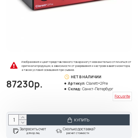
Изображения и цвет представленного товара могут незначительно отличаться от
оригинала продукции, в зависимости от разрешения и настроек вашего монитора,
а также условий освещения при съемке.
НЕТ В НАЛИЧИИ
87230р.
Артикул:
Clarett+2Pre
Склад:
Санкт-Петербург
Focusrite
КУПИТЬ
Запросить счет
Сколько доставка?
для юр.лиц
расчет стоимости