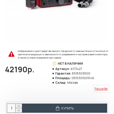
Изображения и цвет представленного товара могут незначительно отличаться от
оригинала продукции, в зависимости от разрешения и настроек вашего монитора,
а также условий освещения при съемке.
НЕТ В НАЛИЧИИ
42190р.
Артикул:
A173427
Гарантия:
8518309500
Площадь:
0815301001546
Склад:
Москва
Focusrite
КУПИТЬ