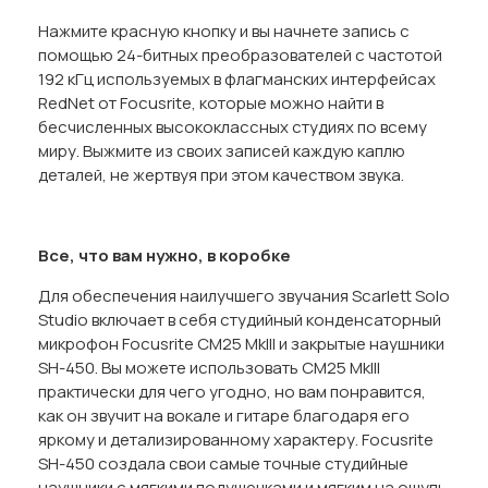
Нажмите красную кнопку и вы начнете запись с
помощью 24-битных преобразователей с частотой
192 кГц используемых в флагманских интерфейсах
RedNet от Focusrite, которые можно найти в
бесчисленных высококлассных студиях по всему
миру. Выжмите из своих записей каждую каплю
деталей, не жертвуя при этом качеством звука.
Все, что вам нужно, в коробке
Для обеспечения наилучшего звучания Scarlett Solo
Studio включает в себя студийный конденсаторный
микрофон Focusrite CM25 MkIII и закрытые наушники
SH-450. Вы можете использовать CM25 MkIII
практически для чего угодно, но вам понравится,
как он звучит на вокале и гитаре благодаря его
яркому и детализированному характеру. Focusrite
SH-450 создала свои самые точные студийные
наушники с мягкими подушечками и мягким на ощупь