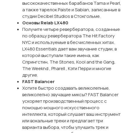
высококачественных барабанов Tama и Pearl,
а также тарелок Paiste и Sabian, записанные в
студии Decibel Studios в Стокгольме.
Основы Relab LX480
Получите четыре ревербератора, созданные
по образцу ревербератора The Hit Factory
NYC и используемые в бесчисленных хитах.
LX480 Essentials дает вам звучание студии, в
которой выступали такие имена, как
Спрингстин, The Stones, Kool and the Gang,
The Weeknd , Pharell , Кэти Перри и многие
другие.
FAST Balancer
Хотите быстро создавать великолепные,
великолепно звучащие миксы? FAST Balancer
ускоряет производственный процесс с
помощью мощного искусственного
интеллекта, который слушает ваш инструмент
или вокальные треки и предлагает три
варианта выбора, чтобы улучшить трек и