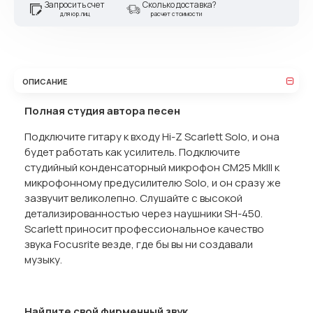
Запросить счет
Сколько доставка?
для юр.лиц
расчет стоимости
ОПИСАНИЕ
Полная студия автора песен
Подключите гитару к входу Hi-Z Scarlett Solo, и она
будет работать как усилитель. Подключите
студийный конденсаторный микрофон CM25 MkIII к
микрофонному предусилителю Solo, и он сразу же
зазвучит великолепно. Слушайте с высокой
детализированностью через наушники SH-450.
Scarlett приносит профессиональное качество
звука Focusrite везде, где бы вы ни создавали
музыку.
Найдите свой фирменный звук