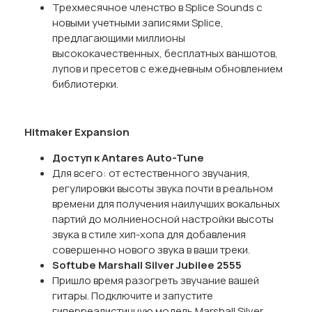
Трехмесячное членство в Splice Sounds с
новыми учетными записями Splice,
предлагающими миллионы
высококачественных, бесплатных ваншотов,
лупов и пресетов с ежедневным обновлением
библиотерки.
Hitmaker Expansion
Доступ к Antares Auto-Tune
Для всего: от естественного звучания,
регулировки высоты звука почти в реальном
времени для получения наилучших вокальных
партий до молниеносной настройки высоты
звука в стиле хип-хопа для добавления
совершенно нового звука в ваши треки.
Softube Marshall Silver Jubilee
2555
Пришло время разогреть звучание вашей
гитары. Подключите и запустите
гиперреалистичную модель Marshall Silver