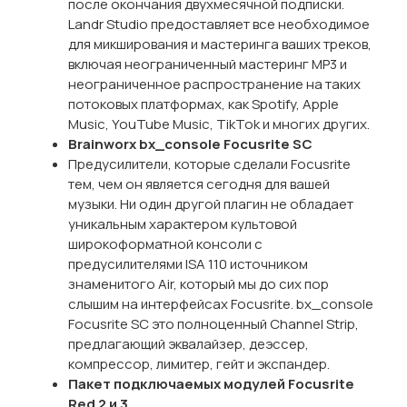
после окончания двухмесячной подписки.
Landr Studio предоставляет все необходимое
для микширования и мастеринга ваших треков,
включая неограниченный мастеринг MP3 и
неограниченное распространение на таких
потоковых платформах, как Spotify, Apple
Music, YouTube Music, TikTok и многих других.
Brainworx bx_console Focusrite SC
Предусилители, которые сделали Focusrite
тем, чем он является сегодня для вашей
музыки. Ни один другой плагин не обладает
уникальным характером культовой
широкоформатной консоли с
предусилителями ISA 110 источником
знаменитого Air, который мы до сих пор
слышим на интерфейсах Focusrite. bx_console
Focusrite SC это полноценный Channel Strip,
предлагающий эквалайзер, деэссер,
компрессор, лимитер, гейт и
экспандер.
Пакет подключаемых модулей Focusrite
Red 2 и 3