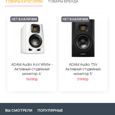
ТОВАРЫ КАТЕГОРИИ
ТОВАРЫ БРЕНДА
НЕТ В НАЛИЧИИ
НЕТ В НАЛИЧИИ
ADAM Audio A4V White -
ADAM Audio T5V
Активный студийный
Активный студийный
,
монитор 4'
монитор 5'
76090р.
31990р.
ВЫ СМОТРЕЛИ
ПОПУЛЯРНЫЕ