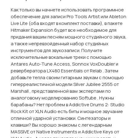
Как только вы начнете использовать программное
обеспечение для записи Pro Tools Artist или Ableton
Live Lite (оба входят в комплект поставки), в пакете
Hitmaker Expansion будет все необходимое для
придания вашим песням мощного студийного звука,
а также непревзойденный набор студийных
инструментов для звукозаписи. Получите
исключительные вокальные треки с помощью
Antares Auto-Tune Access, Sonnox VoxDoubler и
ревербератора LX480 Essentials от Relab . Затем
добавьте тепла своим гитарным звукам с помощью
гиперреалистичной модели Silver Jubilee 2555 от
Marshall , представленной вам экспертами по
аналоговому моделированию Softube . Нужны
барабаны? Нет проблем в Addictive Drums 2: Studio
Rock Kit от XLN Audio есть биты и мощное звучание
отличной ударной установки. Синтезаторы и
клавиши? Вы хорошо знакомы с легендарным
MASSIVE от Native Instruments и Addictive Keys от