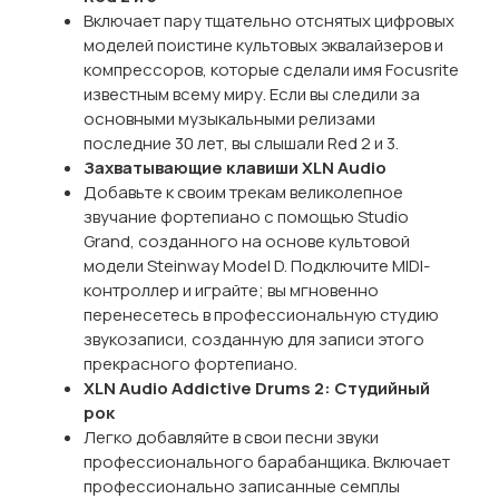
Включает пару тщательно отснятых цифровых
моделей поистине культовых эквалайзеров и
компрессоров, которые сделали имя Focusrite
известным всему миру. Если вы следили за
основными музыкальными релизами
последние 30 лет, вы слышали Red 2 и 3.
Захватывающие клавиши XLN Audio
Добавьте к своим трекам великолепное
звучание фортепиано с помощью Studio
Grand, созданного на основе культовой
модели Steinway Model D. Подключите MIDI-
контроллер и играйте; вы мгновенно
перенесетесь в профессиональную студию
звукозаписи, созданную для записи этого
прекрасного фортепиано.
XLN Audio Addictive Drums 2: Студийный
рок
Легко добавляйте в свои песни звуки
профессионального барабанщика. Включает
профессионально записанные семплы