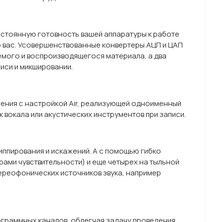
постоянную готовность вашей аппаратуры к работе
ло вас. Усовершенствованные конвертеры АЦП и ЦАП
аемого и воспроизводящегося материала, а два
иси и микшировании.
ения с настройкой Air, реализующей одноименный
 вокала или акустических инструментов при записи.
иппирования и искажений. А с помощью гибко
ами чувствительности) и еще четырех на тыльной
ереофонических источников звука, например
ограммных каналов, облегчая задачу проведения