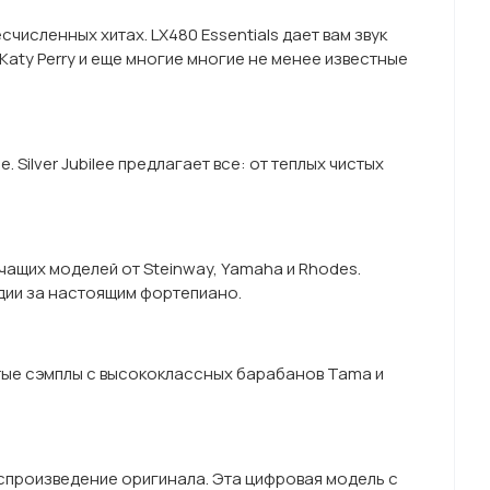
численных хитах. LX480 Essentials дает вам звук
, Katy Perry и еще многие многие не менее известные
ilver Jubilee предлагает все: от теплых чистых
ащих моделей от Steinway, Yamaha и Rhodes.
дии за настоящим фортепиано.
тые сэмплы с высококлассных барабанов Tama и
спроизведение оригинала. Эта цифровая модель с