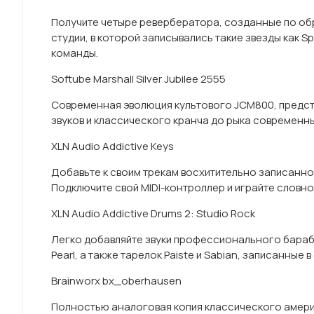
Получите четыре ревербератора, созданные по обра
студии, в которой записывались такие звезды как Sp
команды.
Softube Marshall Silver Jubilee 2555
Современная эволюция культового JCM800, представ
звуков и классического кранча до рыка современн
XLN Audio Addictive Keys
Добавьте к своим трекам восхитительно записанно
Подключите свой MIDI-контроллер и играйте словн
XLN Audio Addictive Drums 2: Studio Rock
Легко добавляйте звуки профессионального бараб
Pearl, а также тарелок Paiste и Sabian, записанные в
Brainworx bx_oberhausen
Полностью аналоговая копия классического амери