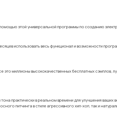
с помощью этой универсальной программы по созданию элект
х месяцев использовать весь функционал и возможности прог
plice это миллионы высококачественных бесплатных сэмплов, 
тона практически в реальном времени для улучшения ваших во
сного питчинга в стиле агрессивного хип-хоп, так и натурал