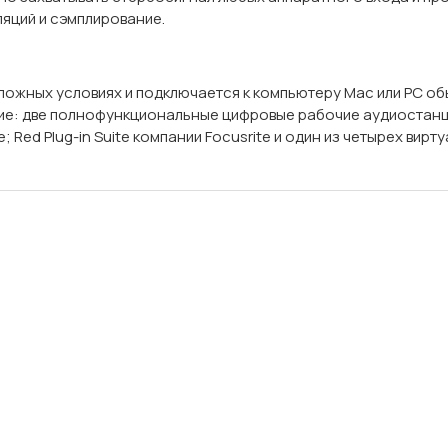
яций и сэмплирование.
 сложных условиях и подключается к компьютеру Mac или PC об
две полнофункциональные цифровые рабочие аудиостанции (Abl
e; Red Plug-in Suite компании Focusrite и один из четырех вир