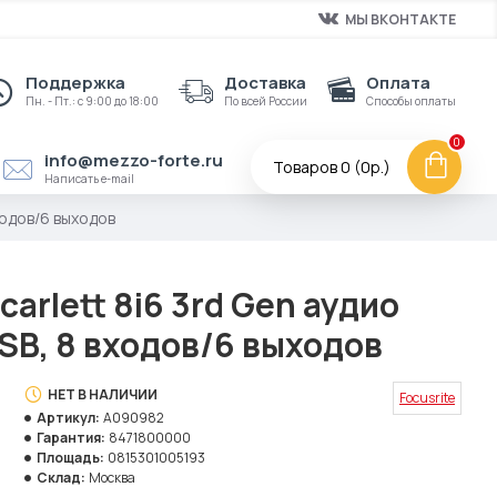
МЫ ВКОНТАКТЕ
Поддержка
Доставка
Оплата
Пн. - Пт.: с 9:00 до 18:00
По всей России
Способы оплаты
0
info@mezzo-forte.ru
Товаров 0 (0р.)
Написать e-mail
ходов/6 выходов
arlett 8i6 3rd Gen аудио
SB, 8 входов/6 выходов
НЕТ В НАЛИЧИИ
Focusrite
Артикул:
A090982
Гарантия:
8471800000
Площадь:
0815301005193
Склад:
Москва