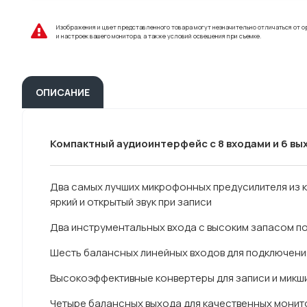
Изображения и цвет представленного товара могут незначительно отличаться от о
и настроек вашего монитора, а также условий освещения при съемке.
ОПИСАНИЕ
Компактный аудиоинтерфейс с 8 входами и 6 в
Два самых лучших микрофонных предусилителя из к
яркий и открытый звук при записи
Два инструментальных входа с высоким запасом по
Шесть балансных линейных входов для подключения
Высокоэффективные конвертеры для записи и микшир
Четыре балансных выхода для качественных монит