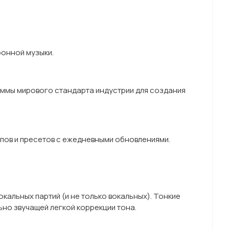
ронной музыки.
раммы мирового стандарта индустрии для создания
лупов и пресетов с ежедневными обновлениями.
кальных партий (и не только вокальных). Тонкие
ьно звучащей легкой коррекции тона.