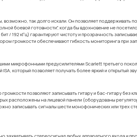
вы, возможно, так долго искали. Он позволяет поддерживать 
полной боевой готовности", когда бы вдохновение не посети
бит / 192 кГц) гарантируют чистоту и прозрачность записыв
ором громкости обеспечивают гибкость мониторинга при зап
шими микрофонными предусилителями Scarlett третьего покол
SA, который позволяет получать более яркий и открытый звук
громкости позволяют записывать гитару и бас-гитару без кл
орых расположены на лицевой панели (оборудованы регулятор
ожно записывать сигналы шести монофонических или трех ст
но захватывать стереосигнал любых аппаратного входа и пр