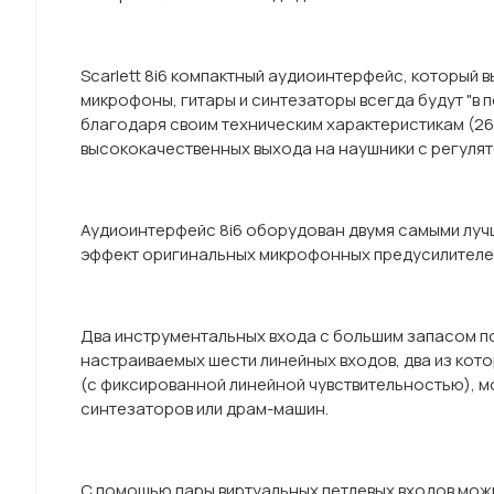
Scarlett 8i6 компактный аудиоинтерфейс, который 
микрофоны, гитары и синтезаторы всегда будут "в 
благодаря своим техническим характеристикам (26 
высококачественных выхода на наушники с регулят
Аудиоинтерфейс 8i6 оборудован двумя самыми луч
эффект оригинальных микрофонных предусилителей I
Два инструментальных входа с большим запасом по 
настраиваемых шести линейных входов, два из кот
(с фиксированной линейной чувствительностью), м
синтезаторов или драм-машин.
С помощью пары виртуальных петлевых входов мож