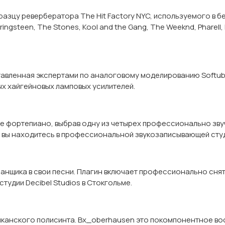
зцу ревербератора The Hit Factory NYC, используемого в бес
ringsteen, The Stones, Kool and the Gang, The Weeknd, Pharell
ленная экспертами по аналоговому моделированию Softube. S
ых хайгейновых ламповых усилителей.
е фортепиано, выбрав одну из четырех профессионально звуч
о вы находитесь в профессиональной звукозаписывающей сту
анщика в свои песни. Плагин включает профессионально сня
 студии Decibel Studios в Стокгольме.
канского полисинта. Bx_oberhausen это покомпонентное во