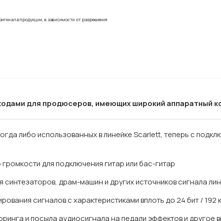
ригинала продукции, в зависимости от разрешения
ыходами для продюсеров, имеющих широкий аппаратный 
огда либо использованных в линейке Scarlett, теперь с подк
 громкости для подключения гитар или бас-гитар
 синтезаторов, драм-машин и других источников сигнала лин
ования сигналов с характеристиками вплоть до 24 бит / 192 
оринга и посыла аудиосигнала на педали эффектов и другое