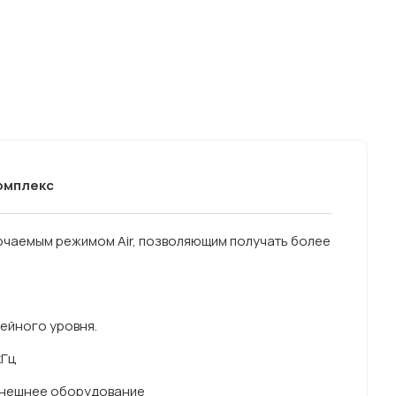
комплекс
лючаемым режимом Air, позволяющим получать более
ейного уровня.
кГц
 внешнее оборудование