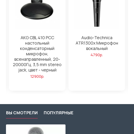
н
AKG CBL 410 PCC
Audio-Technica
настольный
ATR1300x Микрофон
конденсаторный
вокальный
й,
микрофон,
4790р.
всенаправленный, 20-
20000Гц, 3,5 mm stereo
jack, цвет - черный
12900р.
ВЫ СМОТРЕЛИ
ПОПУЛЯРНЫЕ