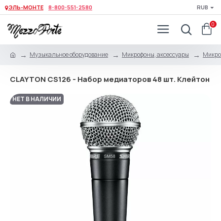
ЭЛЬ-МОНТЕ
8-800-551-2580
RUB
0
Музыкальное оборудование
Микрофоны, аксессуары
Микро
CLAYTON CS126 - Набор медиаторов 48 шт. Клейтон
НЕТ В НАЛИЧИИ