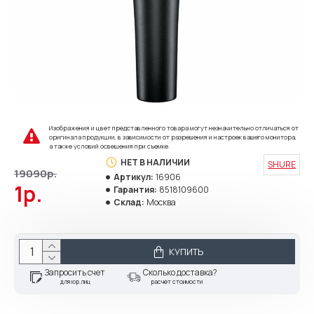
Изображения и цвет представленного товара могут незначительно отличаться от
оригинала продукции, в зависимости от разрешения и настроек вашего монитора,
а также условий освещения при съемке.
НЕТ В НАЛИЧИИ
SHURE
19090р.
Артикул:
16906
1р.
Гарантия:
8518109600
Склад:
Москва
КУПИТЬ
Запросить счет
Сколько доставка?
для юр.лиц
расчет стоимости