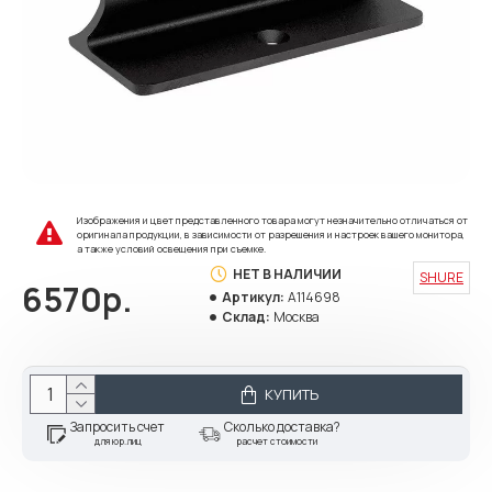
Изображения и цвет представленного товара могут незначительно отличаться от
оригинала продукции, в зависимости от разрешения и настроек вашего монитора,
а также условий освещения при съемке.
НЕТ В НАЛИЧИИ
SHURE
6570р.
Артикул:
A114698
Склад:
Москва
КУПИТЬ
Запросить счет
Сколько доставка?
для юр.лиц
расчет стоимости