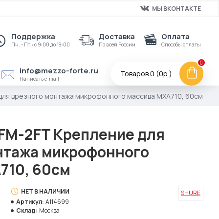
МЫ ВКОНТАКТЕ
Поддержка
Доставка
Оплата
Пн. - Пт.: с 9:00 до 18:00
По всей России
Способы оплаты
0
info@mezzo-forte.ru
Товаров 0 (0р.)
Написать e-mail
для врезного монтажа микрофонного массива MXA710, 60см
FM-2FT Крепление для
нтажа микрофонного
710, 60см
НЕТ В НАЛИЧИИ
SHURE
Артикул:
A114699
Склад:
Москва