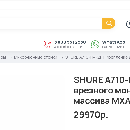
8 800 551 2580
WhatsApp
Звонок бесплатный
Написать в чат
ары
Микрофонные стойки
SHURE A710-FM-2FT Крепление 
SHURE A710-
врезного мо
массива MXA
29970р.