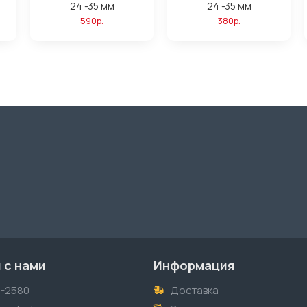
24 -35 мм
24 -35 мм
590р.
380р.
 с нами
Информация
1-2580
Доставка