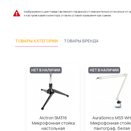
Изображения и цвет представленного товара могут незначительно отличаться от о
и настроек вашего монитора, а также условий освещения при съемке.
ТОВАРЫ КАТЕГОРИИ
ТОВАРЫ БРЕНДА
НЕТ В НАЛИЧИИ
НЕТ В НАЛИЧИИ
Alctron SM316
AuraSonics MS3-W
Микрофонная стойка
Микрофонная стойк
настольная
пантограф, белая