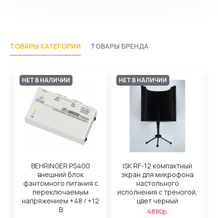
ТОВАРЫ КАТЕГОРИИ
ТОВАРЫ БРЕНДА
НЕТ В НАЛИЧИИ
НЕТ В НАЛИЧИИ
ь
BEHRINGER PS400
ISK RF-12 компактный
внешний блок
экран для микрофона
фантомного питания с
настольного
переключаемым
исполнения с треногой,
напряжением +48 / +12
цвет черный
В
4890р.