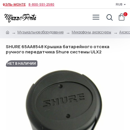
ЭЛЬ-МОНТЕ
8-800-551-2580
RUB
0
Музыкальное оборудование
Микрофоны, аксессуары
Аксес
SHURE 65AA8548 Крышка батарейного отсека
ручного передатчика Shure системы ULX2
НЕТ В НАЛИЧИИ