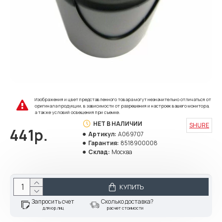
Изображения и цвет представленного товара могут незначительно отличаться от
оригинала продукции, в зависимости от разрешения и настроек вашего монитора,
а также условий освещения при съемке.
НЕТ В НАЛИЧИИ
SHURE
441р.
Артикул:
A069707
Гарантия:
8518900008
Склад:
Москва
КУПИТЬ
Запросить счет
Сколько доставка?
для юр.лиц
расчет стоимости