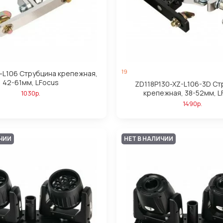
19
-L106 Струбцина крепежная,
42-61мм, LFocus
ZD118P130-XZ-L106-3D Ст
крепежная, 38-52мм, L
1030р.
1490р.
ИЧИИ
НЕТ В НАЛИЧИИ