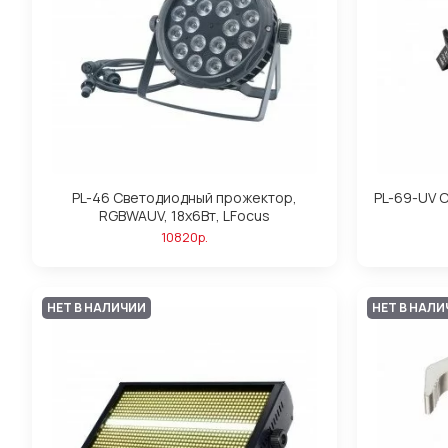
PL-46 Светодиодный прожектор,
PL-69-UV 
RGBWAUV, 18х6Вт, LFocus
10820р.
НЕТ В НАЛИЧИИ
НЕТ В НАЛ