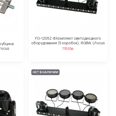
FO-1205Z-B Комплект светодиодного
оборудования (5 коробок), RGBW, LFocus
рубцина
Focus
71520р.
НЕТ В НАЛИЧИИ