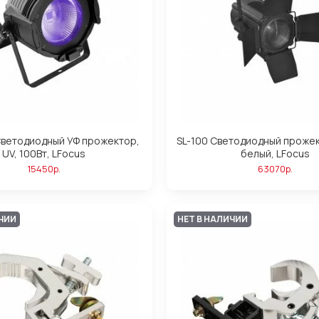
Светодиодный УФ прожектор,
SL-100 Светодиодный прожек
UV, 100Вт, LFocus
белый, LFocus
15450р.
63070р.
ИЧИИ
НЕТ В НАЛИЧИИ