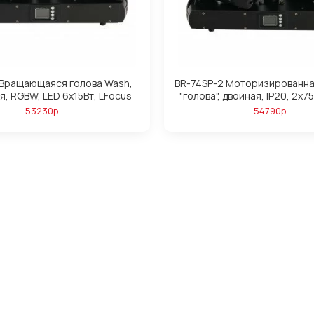
 Вращающаяся голова Wash,
BR-74SP-2 Моторизированна
я, RGBW, LED 6х15Вт, LFocus
"голова", двойная, IP20, 2х7
53230р.
54790р.