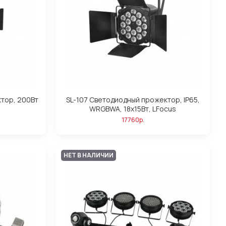
тор, 200Вт
SL-107 Светодиодный прожектор, IP65,
WRGBWA, 18х15Вт, LFocus
17760р.
НЕТ В НАЛИЧИИ