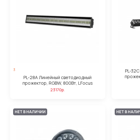
3
PL-32C
прожек
PL-28A Линейный светодиодный
прожектор, RGBW, 800Вт, LFocus
23170р.
НЕТ В НАЛИЧИИ
НЕТ В НАЛ