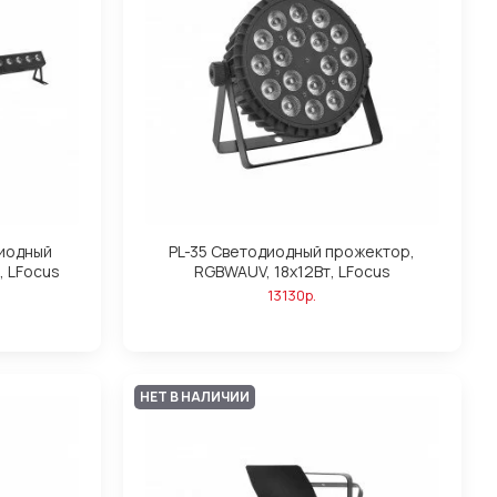
диодный
PL-35 Светодиодный прожектор,
, LFocus
RGBWAUV, 18х12Вт, LFocus
13130р.
НЕТ В НАЛИЧИИ