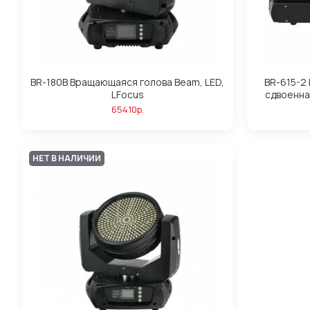
BR-180B Вращающаяся голова Beam, LED,
BR-615-2
LFocus
cдвоенна
65410р.
НЕТ В НАЛИЧИИ