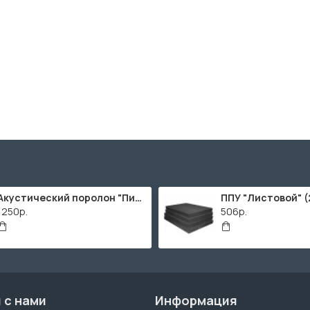
Акустический поролон "Пирамида" / 2000х1000мм
1250р.
506р.
 с нами
Информация