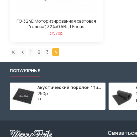
FO-324E Моторизированная световая
"голова", 324х0.5Вт, LFocus
31570р.
1
2
3
4
ПОПУЛЯРНЫЕ
Акустический поролон "Пирамида" / 480x480х30мм / Темно-серый
250р.
Связаться