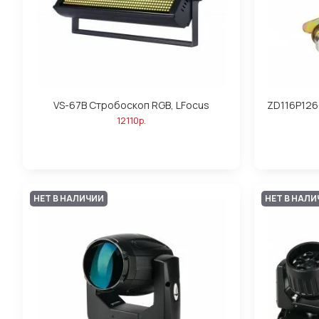
VS-67B Стробоскоп RGB, LFocus
ZD116P126
12110р.
НЕТ В НАЛИЧИИ
НЕТ В НАЛ