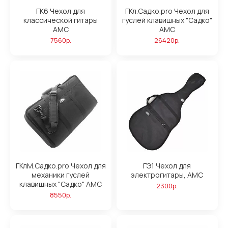
ГК6 Чехол для
ГКл.Садко.pro Чехол для
классической гитары
гуслей клавишных "Садко"
АМС
АМС
7560р.
26420р.
ГКлМ.Садко.pro Чехол для
ГЭ1 Чехол для
механики гуслей
электрогитары, АМС
клавишных "Садко" AMC
2300р.
8550р.