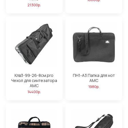
21300р.
Клв3-99-26-8см.pro
ПН1-А3 Папка для нот
Чехол для синтезатора
АМС
АМС
1980р.
14400р.