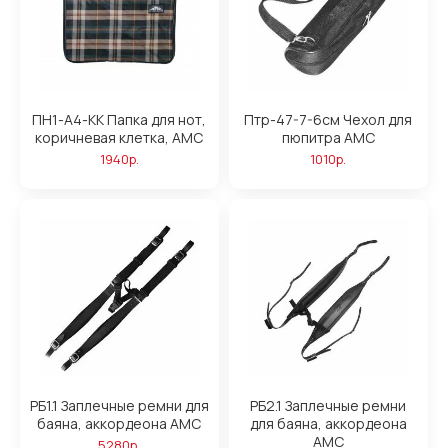
ПН1-А4-КК Папка для нот,
Птр-47-7-6см Чехол для
коричневая клетка, AMC
пюпитра АМС
1940р.
1010р.
РБ1.1 Заплечные ремни для
РБ2.1 Заплечные ремни
баяна, аккордеона АМС
для баяна, аккордеона
АМС
5280р.