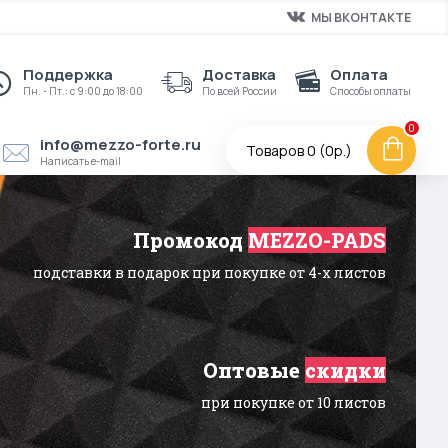
МЫ ВКОНТАКТЕ
Поддержка
Доставка
Оплата
Пн. - Пт.: с 9:00 до 18:00
По всей России
Способы оплаты
0
info@mezzo-forte.ru
Товаров 0 (0р.)
Написать e-mail
Промокод
MEZZO-PADS
подставки в подарок при покупке от 4-х листов
Оптовые
скидки
при покупке от 10 листов