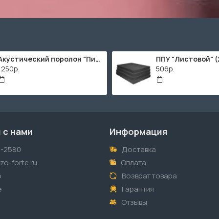
Акустический поролон "Пирамида" / 2000х1000мм
1250р.
506р.
 с нами
Информация
1-2580
Доставка
o-forte.ru
Оплата
p
Возврат товара
е
Гарантия
Отзывы