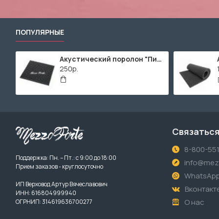
ПОПУЛЯРНЫЕ
Акустический поролон "Пирамида" / 480x480х30мм / Темно-серый
250р.
Связаться
8-800-55
Поддержка: Пн. – Пт.: с 9:00 до 18:00
info@mezz
Прием заказов - круглосуточно
WhatsAp
ИП Верховод Артур Вячеславович
Вконтакт
ИНН: 616804999940
О нас
ОГРНИП: 314619636700277